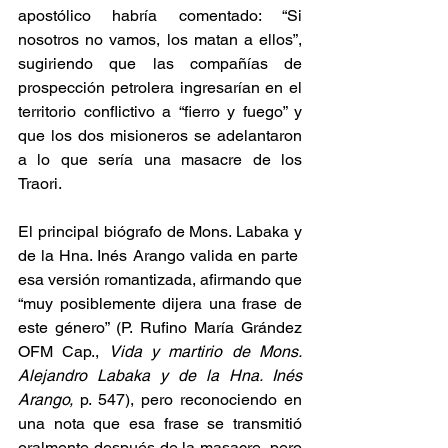
apostólico habría comentado: “Si 
nosotros no vamos, los matan a ellos”, 
sugiriendo que las compañías de 
prospección petrolera ingresarían en el 
territorio conflictivo a “fierro y fuego” y 
que los dos misioneros se adelantaron 
a lo que sería una masacre de los 
Traori.
El principal biógrafo de Mons. Labaka y 
de la Hna. Inés Arango valida en parte  
esa versión romantizada, afirmando que 
“muy posiblemente dijera una frase de 
este género” (P. Rufino María Grández 
OFM Cap., 
Vida y martirio de Mons. 
Alejandro Labaka y de la Hna. Inés 
Arango, 
p. 547), pero reconociendo en 
una nota que esa frase se transmitió 
oralmente después de la masacre, pero 