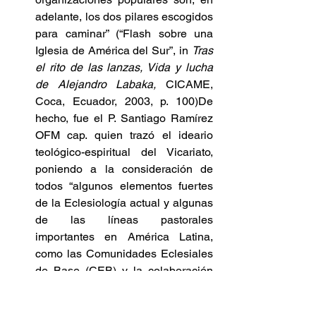
adelante, los dos pilares escogidos 
para caminar” (“Flash sobre una 
Iglesia de América del Sur”, in 
Tras 
el rito de las lanzas, Vida y lucha 
de Alejandro Labaka, 
CICAME, 
Coca, Ecuador, 2003, p. 100)De 
hecho, fue el P. Santiago Ramírez 
OFM cap. quien trazó el ideario 
teológico-espiritual del Vicariato, 
poniendo a la consideración de 
todos “algunos elementos fuertes 
de la Eclesiología actual y algunas 
de las líneas pastorales 
importantes en América Latina, 
como las Comunidades Eclesiales 
de Base (CEB) y la colaboración 
de la Iglesia en las Organizaciones 
Populares (OP)”.Las 