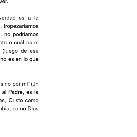
ver.
erdad es a la 
, tropezaríamos 
, no podríamos 
to o cuál es el 
 (luego de ese 
ho es en lo que 
sino por mí” (Jn 
al Padre, es la 
s, Cristo como 
bia; como Dios 