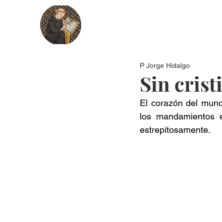
Nosotros
Más recientes
Secci
P. Jorge Hidalgo
Sin cris
El corazón del mundo
los mandamientos e 
estrepitosamente.