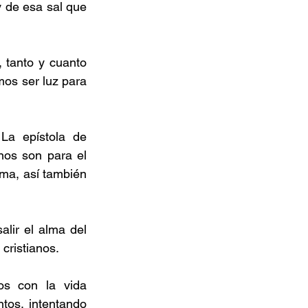
 de esa sal que 
 tanto y cuanto 
os ser luz para 
a epístola de 
anos son para el 
ma, así también 
lir el alma del 
cristianos. 
os con la vida 
tos, intentando 