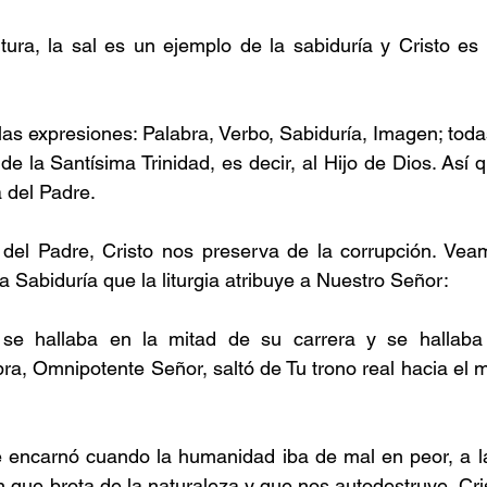
ura, la sal es un ejemplo de la sabiduría y Cristo es l
las expresiones: Palabra, Verbo, Sabiduría, Imagen; todas
 la Santísima Trinidad, es decir, al Hijo de Dios. Así qu
a del Padre.
 del Padre, Cristo nos preserva de la corrupción. Veam
la Sabiduría que la liturgia atribuye a Nuestro Señor:
e hallaba en la mitad de su carrera y se hallaba 
bra, Omnipotente Señor, saltó de Tu trono real hacia el 
e encarnó cuando la humanidad iba de mal en peor, a la
 que brota de la naturaleza y que nos autodestruye. Cris