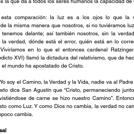
 es la que da a todos los seres humanos la capacidad de 
sta comparación: la luz es a los ojos lo que la v
e de la misma manera que nosotros, si no tuviéramos luz
 tenemos delante; así también nosotros, sin la verdad
 la verdad, dónde está el error, quién está en lo correc
 Viviríamos en lo que el entonces cardenal Ratzinger
icto XVI) llamó la dictadura del relativismo, que de hec
 el mundo ha apostatado de Cristo.
“Yo soy el Camino, la Verdad y la Vida, nadie va al Padre 
exto dice San Agustín que “Cristo, permaneciendo junto 
evistiéndose de carne se hizo nuestro Camino”. Entonce
sto como Luz. Y como Dios no cambia, la verdad no cam
ampoco cambia.
sal