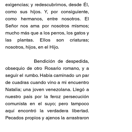
exigencias; y redescubrirnos, desde Él, 
como sus hijos. Y, por consiguiente, 
como hermanos, entre nosotros. El 
Señor nos ama por nosotros mismos; 
mucho más que a los perros, los gatos y 
las plantas. Ellos son criaturas; 
nosotros, hijos, en el Hijo.
           Bendición de despedida, 
obsequio de otro Rosario romano, y a 
seguir el rumbo. Había caminado un par 
de cuadras cuando vino a mi encuentro 
Natalia; una joven venezolana. Llegó a 
nuestro país por la feroz persecución 
comunista en el suyo; pero tampoco 
aquí encontró la verdadera libertad. 
Pecados propios y ajenos la arrastraron 
a una serie de enfermedades. De las 
que, de a poco, va saliendo con la 