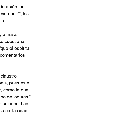
do quién las 
vida así?”; les 
as.
y alma a 
se cuestiona 
ue el espíritu 
 comentarios 
claustro 
aís, pues es el 
r, como la que 
ipo de locuras.”
nfusiones. Las 
su corta edad 