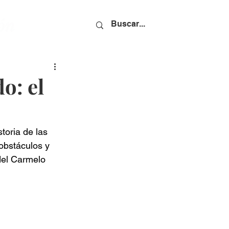
o: el
toria de las 
obstáculos y 
del Carmelo 