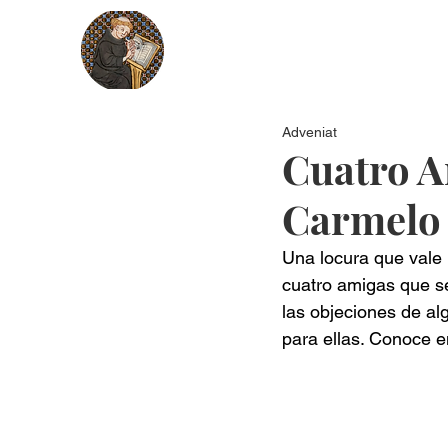
Nosotros
Más recientes
Secci
Adveniat
Cuatro A
Carmelo (
Una locura que vale l
cuatro amigas que s
las objeciones de al
para ellas. Conoce e