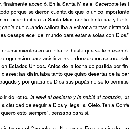
, finalmente accedió. En la Santa Misa el Sacerdote les 
odo porque se dieron cuenta de que lo único importante 
nsó- cuando iba a la Santa Misa sentía tanta paz y tanta
 sabía que cuando saliera iba a volver a tantas distracci
es desaparecer del mundo para estar a solas con Dios.”
 pensamientos en su interior, hasta que se le presentó 
 peregrinación para asistir a las ordenaciones sacerdotal
en Estados Unidos. Antes de la fecha de partida por fin 
 clases; las disfrutaba tanto que quiso desertar de la per
pagado y por gracia de Dios sus papás no se lo permitie
ir de retiro, 
la llevé al desierto y le hablé al corazón
, i
a claridad de seguir a Dios y llegar al Cielo. Tenía Confe
 quiero esto siempre”, pensaba para sí.
 visitar era el Carmelo, en Nebraska. En el camino le pre