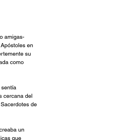
ro amigas-
 Apóstoles en 
uertemente su 
ptada como 
 sentía 
s cercana del 
s Sacerdotes de 
 creaba un 
hicas que 