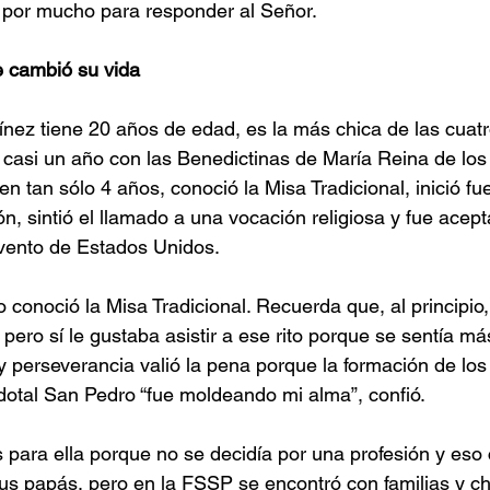
por mucho para responder al Señor.
e cambió su vida
nez tiene 20 años de edad, es la más chica de las cuat
 casi un año con las Benedictinas de María Reina de los
en tan sólo 4 años, conoció la Misa Tradicional, inició f
n, sintió el llamado a una vocación religiosa y fue ace
vento de Estados Unidos.
onoció la Misa Tradicional. Recuerda que, al principio,
pero sí le gustaba asistir a ese rito porque se sentía má
y perseverancia valió la pena porque la formación de lo
dotal San Pedro “fue moldeando mi alma”, confió.
es para ella porque no se decidía por una profesión y eso
 sus papás, pero en la FSSP se encontró con familias y c