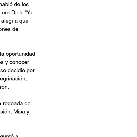
habló de los 
era Dios. “Yo 
 alegría que 
ones del 
la oportunidad 
es y conocer 
se decidió por 
egrinación, 
ron.
ba rodeada de 
sión, Misa y 
guntó al 