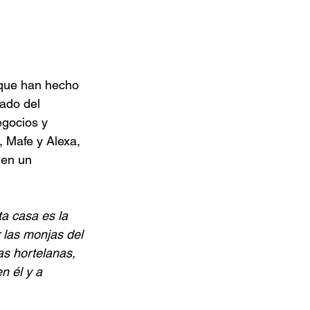
 que han hecho 
ado del 
egocios y 
 Mafe y Alexa, 
 en un 
ta casa es la 
 las monjas del 
s hortelanas, 
n él y a 