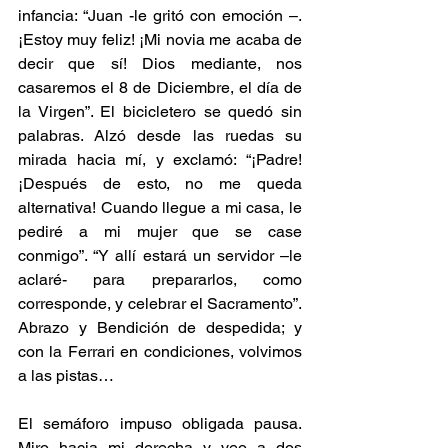
infancia: “Juan -le gritó con emoción –. 
¡Estoy muy feliz! ¡Mi novia me acaba de 
decir que sí! Dios mediante, nos 
casaremos el 8 de Diciembre, el día de 
la Virgen”. El bicicletero se quedó sin 
palabras. Alzó desde las ruedas su 
mirada hacia mí, y exclamó: “¡Padre! 
¡Después de esto, no me queda 
alternativa! Cuando llegue a mi casa, le 
pediré a mi mujer que se case 
conmigo”. “Y allí estará un servidor –le 
aclaré- para prepararlos, como 
corresponde, y celebrar el Sacramento”. 
Abrazo y Bendición de despedida; y 
con la Ferrari en condiciones, volvimos 
a las pistas…
El semáforo impuso obligada pausa. 
Miro hacia mi derecha y veo a dos 