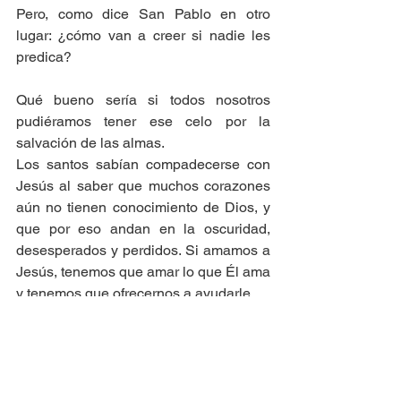
Pero, como dice San Pablo en otro 
lugar: ¿cómo van a creer si nadie les 
predica? 
Qué bueno sería si todos nosotros 
pudiéramos tener ese celo por la 
salvación de las almas. 
Los santos sabían compadecerse con 
Jesús al saber que muchos corazones 
aún no tienen conocimiento de Dios, y 
que por eso andan en la oscuridad, 
desesperados y perdidos. Si amamos a 
Jesús, tenemos que amar lo que Él ama 
y tenemos que ofrecernos a ayudarle. 
Quiero aprovechar esta reflexión para 
animar a todos los miembros de la 
comunidad, y a todos los que lean este 
mensaje, a considerar cómo van a 