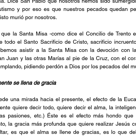
Misa. Dice San Pablo que nosotros hemos sido sumergido
autismo y por eso es que nuestros pecados quedan pe
isto murió por nosotros.
que la Santa Misa -como dice el Concilio de Trento en
 todo el Santo Sacrificio de Cristo, sacrificio incruento,
debemos asistir a la Santa Misa con la devoción con la
n Juan y las otras Marías al pie de la Cruz, con el cor
emplando, pidiendo perdón a Dios por los pecados del m
ente se llena de gracia
de una mirada hacia el presente, el efecto de la Eucar
e quiere decir todo, quiere decir el alma, la inteligenc
las pasiones, etc.) Éste es el efecto más hondo que q
o, la gracia más profunda que quiere realizar Jesús co
tar, es que el alma se llene de gracias, es lo que deb