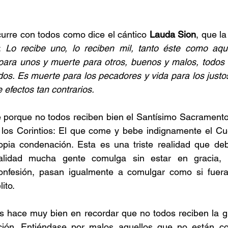
urre con todos como dice el cántico 
Lauda Sion
, que la
: 
Lo recibe uno, lo reciben mil, tanto éste como aqu
para unos y muerte para otros, buenos y malos, todos l
dos. Es muerte para los pecadores y vida para los justo
 efectos tan contrarios.
 porque no todos reciben bien el Santísimo Sacramento,
 los Corintios: El que come y bebe indignamente el Cue
ia condenación. Esta es una triste realidad que deb
alidad mucha gente comulga sin estar en gracia, s
onfesión, pasan igualmente a comulgar como si fueran
ito.
 hace muy bien en recordar que no todos reciben la gra
ción. Entiéndase por malos aquellos que no están co