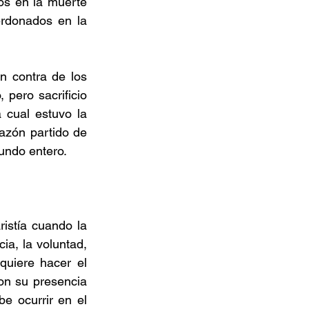
s en la muerte 
rdonados en la 
 contra de los 
 pero sacrificio 
 cual estuvo la 
azón partido de 
undo entero.
istía cuando la 
ia, la voluntad, 
uiere hacer el 
n su presencia 
e ocurrir en el 