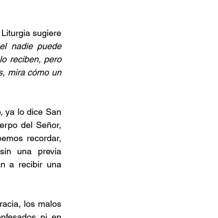
 Liturgia sugiere 
el nadie puede 
o reciben, pero 
s, mira cómo un 
 ya lo dice San 
rpo del Señor, 
emos recordar, 
in una previa 
 a recibir una 
cia, los malos 
nfesados ni en 