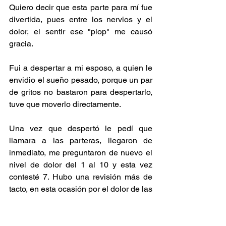
Quiero decir que esta parte para mí fue 
divertida, pues entre los nervios y el 
dolor, el sentir ese "plop" me causó 
gracia.
Fui a despertar a mi esposo, a quien le 
envidio el sueño pesado, porque un par 
de gritos no bastaron para despertarlo, 
tuve que moverlo directamente.
Una vez que despertó le pedí que 
llamara a las parteras, llegaron de 
inmediato, me preguntaron de nuevo el 
nivel de dolor del 1 al 10 y esta vez 
contesté 7. Hubo una revisión más de 
tacto, en esta ocasión por el dolor de las 
contracciones la experiencia fue un 
tanto más incómoda, la partera me 
informó que tenía entre 7 y 8 