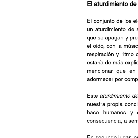
El aturdimiento de
El conjunto de los e
un aturdimiento de s
que se apagan y pren
el oído, con la músi
respiración y ritmo 
estaría de más explic
mencionar que en 
adormecer por comple
Este 
aturdimiento de
nuestra propia conci
hace humanos y se
consecuencia, a seme
En segundo lugar, es