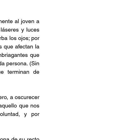
ente al joven a 
láseres y luces 
a los ojos; por 
 que afectan la 
mbriagantes que 
da persona. (Sin 
e terminan de 
ro, a oscurecer 
aquello que nos 
luntad, y por 
ona de su recto 