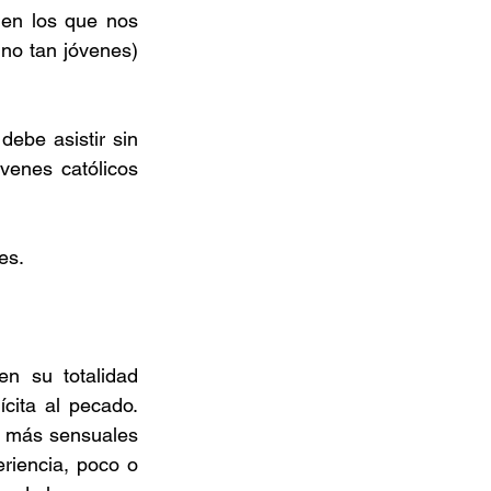
en los que nos 
o tan jóvenes) 
debe asistir sin 
enes católicos 
es.
n su totalidad 
cita al pecado. 
o más sensuales 
riencia, poco o 