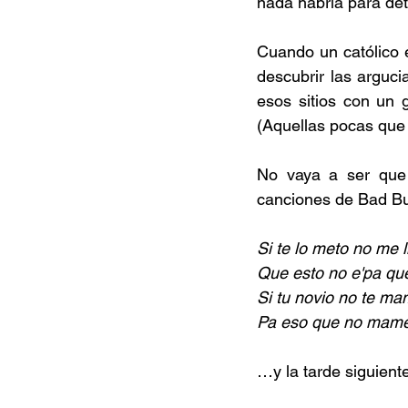
nada habría para det
Cuando un católico 
descubrir las arguci
esos sitios con un g
(Aquellas pocas que n
No vaya a ser que
canciones de Bad Bu
Si te lo meto no me 
Que esto no e'pa qu
Si tu novio no te ma
Pa eso que no mam
…y la tarde siguient