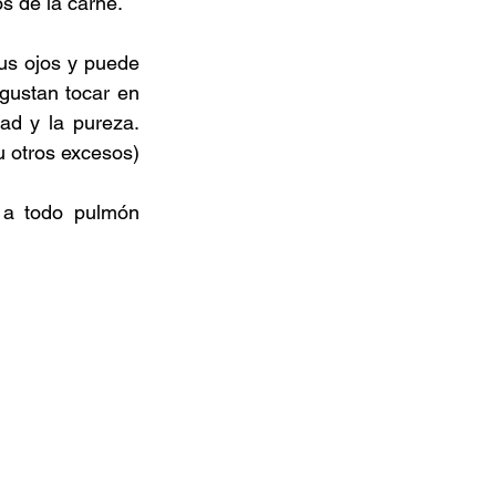
s de la carne.
s ojos y puede 
gustan tocar en 
ad y la pureza. 
 u otros excesos)
a todo pulmón 