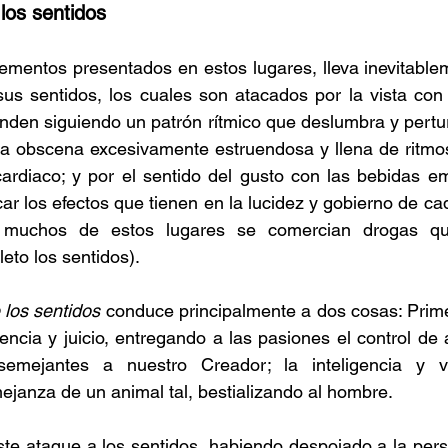
 los sentidos
lementos presentados en estos lugares, lleva inevitablem
us sentidos, los cuales son atacados por la vista con 
den siguiendo un patrón rítmico que deslumbra y perturb
ca obscena excesivamente estruendosa y llena de ritmos
cardiaco; y por el sentido del gusto con las bebidas e
ar los efectos que tienen en la lucidez y gobierno de ca
muchos de estos lugares se comercian drogas qu
to los sentidos).
 los sentidos
 conduce principalmente a dos cosas: Prime
encia y juicio, entregando a las pasiones el control de 
mejantes a nuestro Creador; la inteligencia y vo
janza de un animal tal, bestializando al hombre.
te ataque a los sentidos, habiendo despojado a la pers