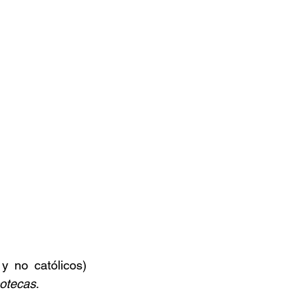
 no católicos) 
cotecas
.