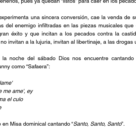
enerlos, pues ya quedan “listos” para caer en los pecado
experimenta una sincera conversión, cae la venda de su
as del enemigo infiltradas en las piezas musicales que 
ran éxito y que incitan a los pecados contra la castid
o invitan a la lujuria, invitan al libertinaje, a las drogas
 la noche del sábado Dios nos encuentre cantando 
nny como “Safaera”:
llame'
e me ame', ey
ma el culo
e
e en Misa dominical cantando “
Santo, Santo, Santo
”.