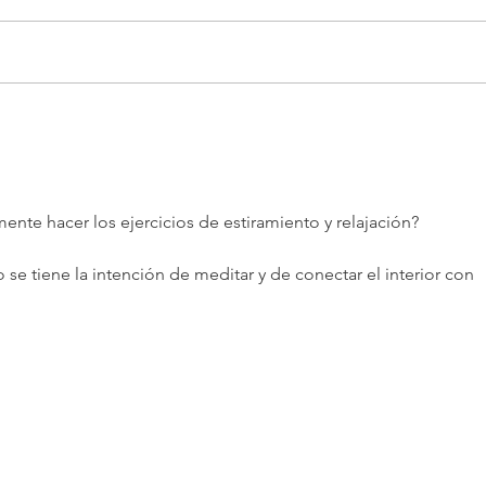
Una 
Nosotros no Creemos en
Algo, ¡Sino en Alguien!
mente hacer los ejercicios de estiramiento y relajación? 
se tiene la intención de meditar y de conectar el interior con 