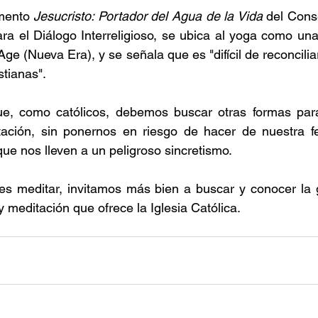
mento 
Jesucristo: Portador del Agua de la Vida
 del Conse
para el Diálogo Interreligioso, se ubica al yoga como un
ge (Nueva Era), y se señala que es "difícil de reconciliar
istianas".
e, como católicos, debemos buscar otras formas para 
tación, sin ponernos en riesgo de hacer de nuestra fe
ue nos lleven a un peligroso sincretismo.
 es meditar, invitamos más bien a buscar y conocer la 
 meditación que ofrece la Iglesia Católica.