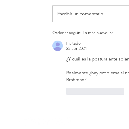
Escribir un comentario...
La Capacidad de Amar
Ordenar según:
Lo más nuevo
Invitado
23 abr 2024
¿Y cuál es la postura ante sola
Realmente ¿hay problema si no 
Brahman?
Me gusta
Reaccionar