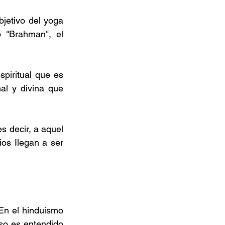
bjetivo del yoga 
o "Brahman", el 
piritual que es 
l y divina que 
s decir, a aquel 
os Ilegan a ser 
En el hinduismo 
so es entendido 