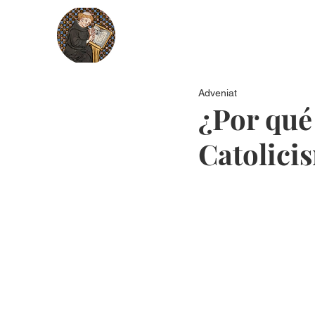
Nosotros
Más recientes
Secci
Adveniat
¿Por qué 
Catolici