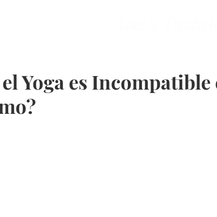
ones
Contacto
el Yoga es Incompatible 
smo?