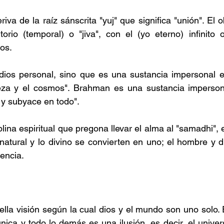
iva de la raíz sánscrita "yuj" que significa "unión". El o
torio (temporal) o "jiva", con el (yo eterno) infinito 
os.
dios personal, sino que es una sustancia impersonal es
eza y el cosmos". Brahman es una sustancia impersona
 y subyace en todo".
lina espiritual que pregona llevar el alma al "samadhi", e
natural y lo divino se convierten en uno; el hombre y di
rencia.
lla visión según la cual dios y el mundo son uno solo. 
única y todo lo demás es una ilusión, es decir, el univer