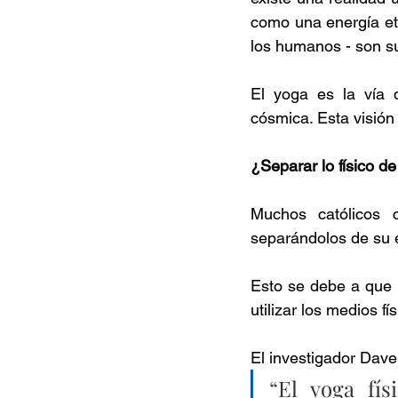
como una energía ete
los humanos - son s
El yoga es la vía q
cósmica. Esta visión 
¿Separar lo físico de 
Muchos católicos c
separándolos de su es
Esto se debe a que el
utilizar los medios fí
El investigador Dave
“
El yoga fís