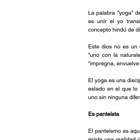
La palabra "yoga" der
es unir el yo transi
concepto hindú de di
Este dios no es un 
"uno con la natural
"impregna, envuelve
El yoga es una discip
estado en el que lo 
uno sin ninguna dife
Es panteísta
El panteísmo es aque
existe una realidad 