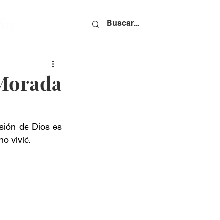
 Morada
sión de Dios es 
o vivió.