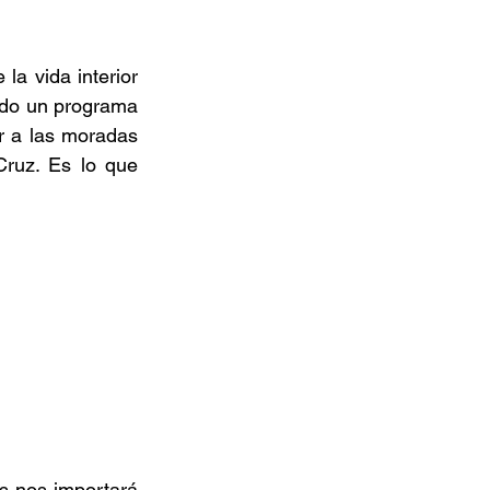
a vida interior 
odo un programa 
ar a las moradas 
ruz. Es lo que 
 nos importará 