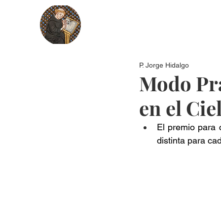
Nosotros
Más recientes
Secci
P. Jorge Hidalgo
Modo Prá
en el Cie
El premio para 
distinta para c