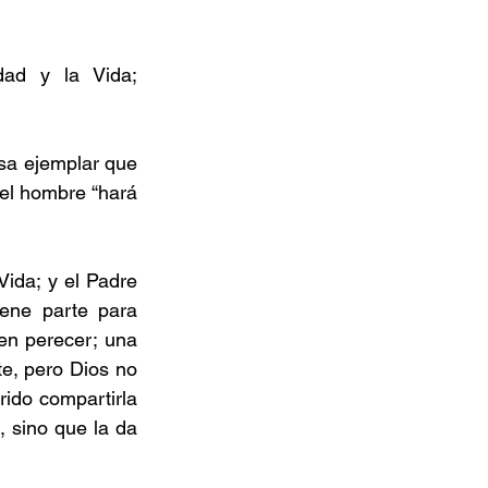
ad y la Vida; 
sa ejemplar que 
el hombre “hará 
ida; y el Padre 
ene parte para 
en perecer; una 
e, pero Dios no 
rido compartirla 
, sino que la da 