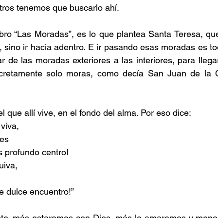
tros tenemos que buscarlo ahí.
bro “Las Moradas”, es lo que plantea Santa Teresa, que l
a, sino ir hacia adentro. E ir pasando esas moradas es t
ar de las moradas exteriores a las interiores, para lleg
cretamente solo moras, como decía San Juan de la C
el que allí vive, en el fondo del alma. Por eso dice:
viva,
res
 profundo centro!
uiva,
te dulce encuentro!”
to, más estaremos con Dios, más lo amaremos y menos