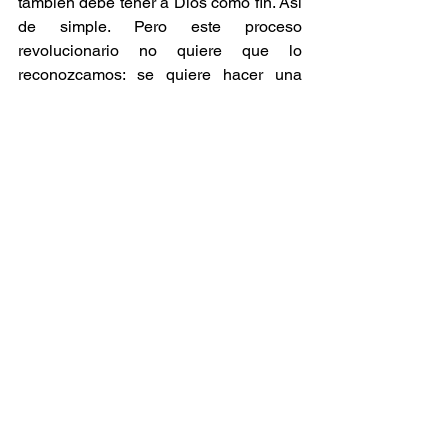
también debe tener a Dios como fin. Así 
de simple. Pero este proceso 
revolucionario no quiere que lo 
reconozcamos: se quiere hacer una 
especie de divorcio entre la fe y la vida. 
Es una separación que no puede existir, 
porque Dios tiene que ser honrado 
siempre, en todo momento y en todo 
lugar. Por eso nosotros tenemos que 
pedirle a Dios que permanezcamos 
siempre en el árbol, aunque veamos 
que por esta permisión divina 
(respetando la libertad de los hombres) 
está sistemáticamente atacado el orden 
social cristiano y que esto ha 
ocasionado el avance del proceso de 
descristianización en el mundo.
Nosotros, los católicos fieles, debemos 