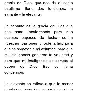
gracia de Dios, que nos da el santo 
bautismo, tiene dos funciones: la 
sanante y la elevante.
La sanante es la gracia de Dios que 
nos sana interiormente para que 
seamos capaces de luchar contra 
nuestras pasiones y ordenarlas; para 
que se sometan a mi voluntad, para que 
mi inteligencia gobierne la voluntad y 
para que mi inteligencia se someta al 
querer de Dios. Eso se llama 
conversión.
La elevante se refiere a que la menor 
gracia nos hace incluso participar de la 
naturaleza divina, que es lo que explica 
San Pedro sobre la gracia de Dios en 
su segunda carta, 
la gracia nos hace a 