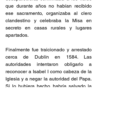
que durante años no habían recibido 
ese sacramento, organizaba al clero 
clandestino y celebraba la Misa en 
secreto en casas rurales y lugares 
apartados.
Finalmente fue traicionado y arrestado 
cerca de Dublín en 1584. Las 
autoridades intentaron obligarlo a 
reconocer a Isabel I como cabeza de la 
Iglesia y a negar la autoridad del Papa. 
Si lo hubiera hecho, habría salvado la 
vida. Se negó.
Entonces lo sometieron a una tortura 
brutal: colocaron sus piernas dentro de 
botas metálicas llenas de aceite 
hirviendo y encendieron fuego por 