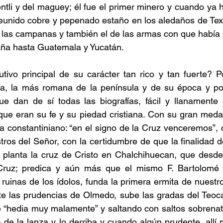
 centli y del maguey; él fue el primer minero y cuando ya
reunido cobre y pepenado estaño en los aledaños de Tex
e las campanas y también el de las armas con que había d
ña hasta Guatemala y Yucatán.
utivo principal de su carácter tan rico y tan fuerte? P
a, la más romana de la península y de su época y por 
e dan de sí todas las biografías, fácil y llanamente 
que eran su fe y su piedad cristiana. Con su gran medall
ma constantiniano: “en el signo de la Cruz venceremos”, c
stros del Señor, con la certidumbre de que la finalidad d
; planta la cruz de Cristo en Chalchihuecan, que desde
Cruz; predica y aún más que el mismo F. Bartolomé 
uinas de los ídolos, funda la primera ermita de nuestro 
e las prudencias de Olmedo, sube las gradas del Teocal
 “hedia muy malamente” y saltando con saltos sobrenatu
 de la lanza y lo derriba y cuando algún prudente, allí 