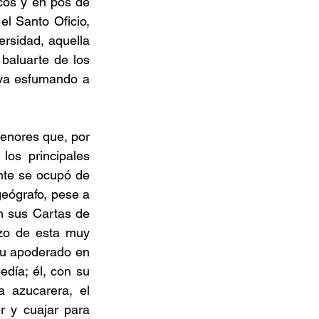
cos y en pos de 
el Santo Oficio, 
rsidad, aquella 
aluarte de los 
 va esfumando a 
enores que, por 
os principales 
te se ocupó de 
eógrafo, pese a 
 sus Cartas de 
zo de esta muy 
su apoderado en 
día; él, con su 
a azucarera, el 
r y cuajar para 