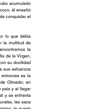
 hubo acumulado 
coco, él enseñó 
e conquistar el 
or lo que debía 
la multitud de 
encontramos la 
a de la Virgen, 
on su docilidad 
e sus esfuerzos 
 entonces es la 
de Olmedo; en 
país y al llegar 
i y se enfrenta 
rales, les saca 
mismo, le quería 