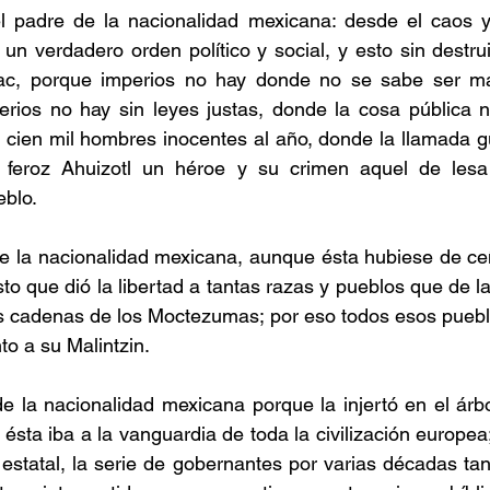
 padre de la nacionalidad mexicana: desde el caos y t
 un verdadero orden político y social, y esto sin destrui
ac, porque imperios no hay donde no se sabe ser má
rios no hay sin leyes justas, donde la cosa pública no
e cien mil hombres inocentes al año, donde la llamada gu
l feroz Ahuizotl un héroe y su crimen aquel de lesa
eblo.
de la nacionalidad mexicana, aunque ésta hubiese de ce
to que dió la libertad a tantas razas y pueblos que de l
s cadenas de los Moctezumas; por eso todos esos pueblos
to a su Malintzin.
e la nacionalidad mexicana porque la injertó en el árbol
ésta iba a la vanguardia de toda la civilización europea
 estatal, la serie de gobernantes por varias décadas tan