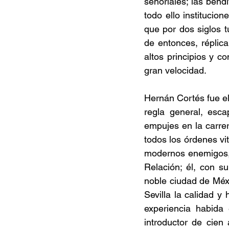
señoriales; las bend
todo ello institucion
que por dos siglos t
de entonces, réplic
altos principios y c
gran velocidad.
Hernán Cortés fue e
regla general, esca
empujes en la carre
todos los órdenes vi
modernos enemigos, 
Relación; él, con s
noble ciudad de Méxi
Sevilla la calidad y
experiencia habida 
introductor de cien