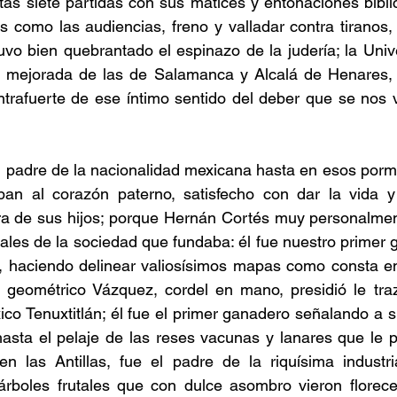
itas siete partidas con sus matices y entonaciones bíbli
es como las audiencias, freno y valladar contra tiranos, 
uvo bien quebrantado el espinazo de la judería; la Unive
a mejorada de las de Salamanca y Alcalá de Henares, b
ontrafuerte de ese íntimo sentido del deber que se nos
l padre de la nacionalidad mexicana hasta en esos porm
pan al corazón paterno, satisfecho con dar la vida y l
ra de sus hijos; porque Hernán Cortés muy personalmen
tales de la sociedad que fundaba: él fue nuestro primer g
haciendo delinear valiosísimos mapas como consta en
u geométrico Vázquez, cordel en mano, presidió le tra
co Tenuxtitlán; él fue el primer ganadero señalando a 
 hasta el pelaje de las reses vacunas y lanares que le pe
en las Antillas, fue el padre de la riquísima industri
 árboles frutales que con dulce asombro vieron florece