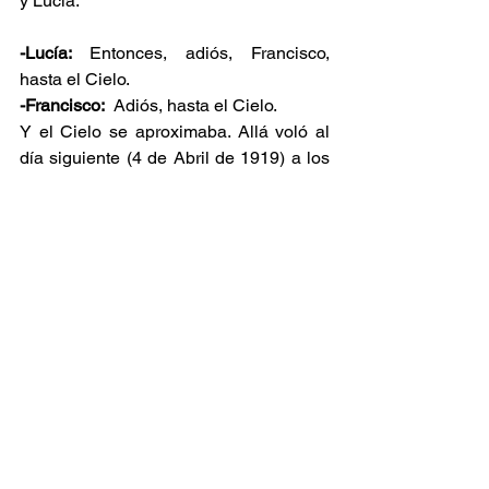
y Lucía:
-Lucía: 
Entonces, adiós, Francisco, 
hasta el Cielo.
-Francisco: 
 Adiós, hasta el Cielo.
Y el Cielo se aproximaba. Allá voló al 
día siguiente (4 de Abril de 1919) a los 
brazos de la Madre Celestial.
Acto de Consagración al Inmaculado 
Corazón de María
(Padre Julio Triviño)
¡Oh Madre de Dios y Madre mía! En 
medio de los trabajos y tribulaciones de 
la vida, Tú eres mi esperanza, mi refugio 
y mi consuelo.Heme aquí ahora 
postrado humildemente ante tu sagrada 
imagen, para proclamarte dueña 