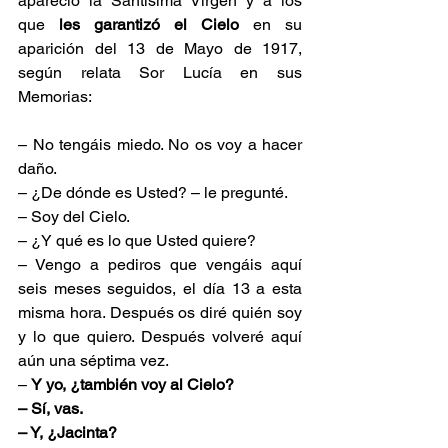
apareció la Santísima Virgen y a los 
que
 les garantizó el Cielo
 en su 
aparición del 13 de Mayo de 1917, 
según relata Sor Lucía en sus 
Memorias:
– No tengáis miedo. No os voy a hacer 
daño.
– ¿De dónde es Usted? – le pregunté.
– Soy del Cielo.
– ¿Y qué es lo que Usted quiere?
– Vengo a pediros que vengáis aquí 
seis meses seguidos, el día 13 a esta 
misma hora. Después os diré quién soy 
y lo que quiero. Después volveré aquí 
aún una séptima vez.
– 
Y yo, ¿también voy al Cielo?
– Sí, vas.
– Y, ¿Jacinta?