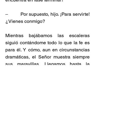
–
         Por supuesto, hijo. ¡Para servirte! 
¿Vienes conmigo?
Mientras bajábamos las escaleras 
siguió contándome todo lo que la fe es 
para él. Y cómo, aun en circunstancias 
dramáticas, el Señor muestra siempre 
sus maravillas. Llegamos hasta la 
joven. Como hago siempre en estos 
casos, invito al médico, o al auxiliar, a 
que se quede a rezar. A veces pueden, 
a veces no. Él lo hizo con gusto. Le di a 
la joven madre –que estaba 
acompañada por dos de sus hijos
–
 la 
Unción de los Enfermos. Y, al concluir, 
cantamos “Oh María, Madre mía, oh 
consuelo del mortal…” Valeria se 