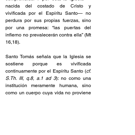
nacida del costado de Cristo y 
vivificada por el Espíritu Santo— no 
perdura por sus propias fuerzas, sino 
por una promesa: “las puertas del 
infierno no prevalecerán contra ella” (Mt 
16,18).
Santo Tomás señala que la Iglesia se 
sostiene porque es vivificada 
continuamente por el Espíritu Santo (
cf. 
S.Th
. III, q.8, a.1 ad 3
): no como una 
institución meramente humana, sino 
como un cuerpo cuya vida no proviene 
de sí misma.
Y así como Cristo mismo pidió a los 
suyos antes de Pentecostés, persistir: 
no en una espera pasiva, sino en la 