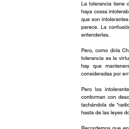
La tolerancia tiene 
haya cosas intolerab
que son intolerantes
parece. La confusió
entenderlas.
Pero, como diría Che
tolerancia es la vir
hay que manteners
consideradas por err
Pero los intolerant
conforman con descal
tachándola de “radic
hasta de las leyes d
Recordemos que en e