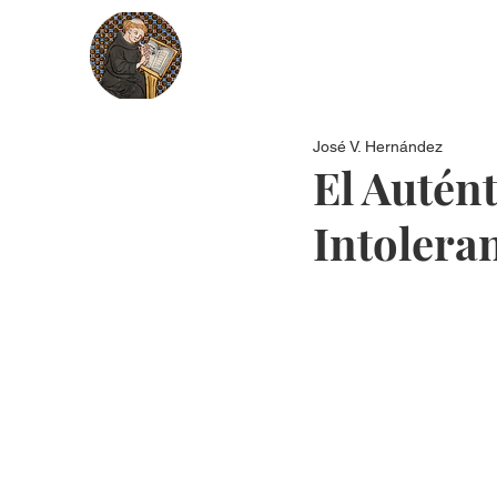
Nosotros
Más recientes
Secci
José V. Hernández
El Autén
Intolera