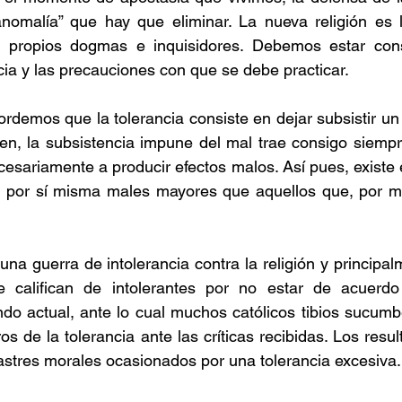
nomalía” que hay que eliminar. La nueva religión es la
s propios dogmas e inquisidores. Debemos estar cons
ncia y las precauciones con que se debe practicar.
rdemos que la tolerancia consiste en dejar subsistir un m
en, la subsistencia impune del mal trae consigo siempre
cesariamente a producir efectos malos. Así pues, existe e
ee por sí misma males mayores que aquellos que, por me
 una guerra de intolerancia contra la religión y principal
e califican de intolerantes por no estar de acuerdo
do actual, ante lo cual muchos católicos tibios sucumb
ros de la tolerancia ante las críticas recibidas. Los resul
astres morales ocasionados por una tolerancia excesiva.