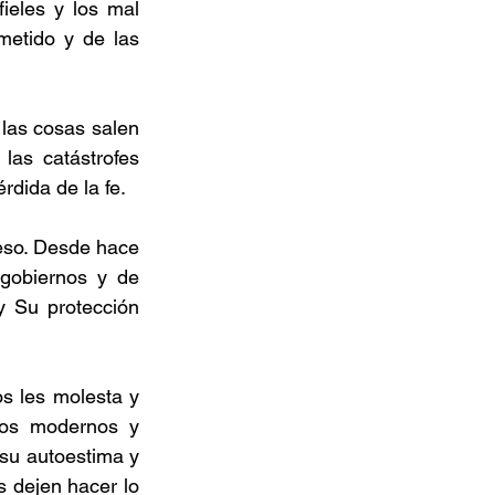
ieles y los mal 
etido y de las 
las cosas salen 
s catástrofes 
érdida de la fe.
so. Desde hace 
obiernos y de 
 Su protección 
s les molesta y 
gos modernos y 
su autoestima y 
 dejen hacer lo 