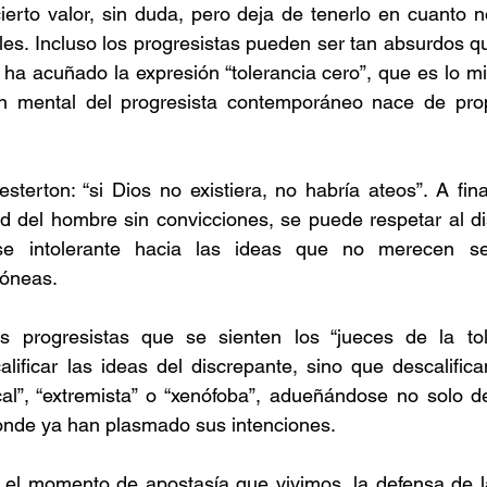
cierto valor, sin duda, pero deja de tenerlo en cuanto 
les. Incluso los progresistas pueden ser tan absurdos qu
 ha acuñado la expresión “tolerancia cero”, que es lo mi
n mental del progresista contemporáneo nace de prop
sterton: “si Dios no existiera, no habría ateos”. A fina
tud del hombre sin convicciones, se puede respetar al di
e intolerante hacia las ideas que no merecen ser
óneas. 
es progresistas que se sienten los “jueces de la tol
ificar las ideas del discrepante, sino que descalifica
al”, “extremista” o “xenófoba”, adueñándose no solo de
onde ya han plasmado sus intenciones. 
l momento de apostasía que vivimos, la defensa de la