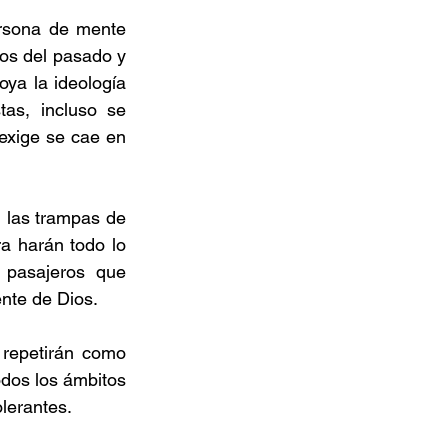
rsona de mente 
os del pasado y 
ya la ideología 
as, incluso se 
exige se cae en 
 las trampas de 
 harán todo lo 
 pasajeros que 
nte de Dios.
repetirán como 
odos los ámbitos 
olerantes. 