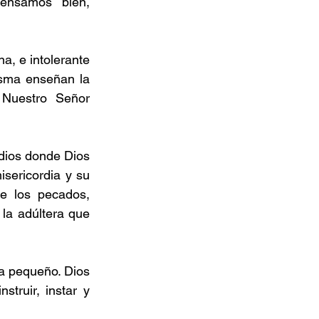
ensamos bien, 
a, e intolerante 
sma enseñan la 
Nuestro Señor 
dios donde Dios 
ericordia y su 
e los pecados, 
la adúltera que 
a pequeño. Dios 
ruir, instar y 