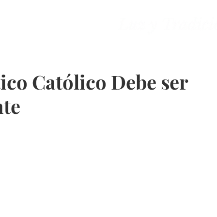
ones
Contacto
tico Católico Debe ser
nte