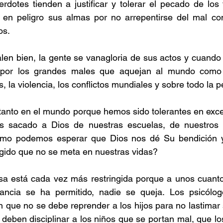
dotes tienden a justificar y tolerar el pecado de los f
en peligro sus almas por no arrepentirse del mal com
os.
en bien, la gente se vanagloria de sus actos y cuando 
por los grandes males que aquejan al mundo como la
s, la violencia, los conflictos mundiales y sobre todo la p
tanto en el mundo porque hemos sido tolerantes en exce
sacado a Dios de nuestras escuelas, de nuestros g
ómo podemos esperar que Dios nos dé Su bendición y
gido que no se meta en nuestras vidas?
osa está cada vez más restringida porque a unos cuanto
rancia se ha permitido, nadie se queja. Los psicólo
 que no se debe reprender a los hijos para no lastimar 
deben disciplinar a los niños que se portan mal, que los