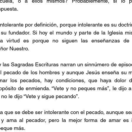
uela, o a ellos mismos? Probablemente, si lo p
spuesta.
intolerante por definición, porque intolerante es su doctrin
su fundador. Si hoy el mundo y parte de la Iglesia mi
na virtud es porque no siguen las enseñanzas de 
eñor Nuestro. 
 y las Sagradas Escrituras narran un sinnúmero de episo
 el pecado de los hombres y aunque Jesús enseña su mis
onar los pecados, hay condiciones, que haya dolor d
opósito de enmienda. “Vete y no peques más”, le dijo a 
 no le dijo “Vete y sigue pecando”.
a que se debe ser intolerante con el pecado, aunque se
y ama al pecador, pero la mejor forma de amar es inst
peque más. 