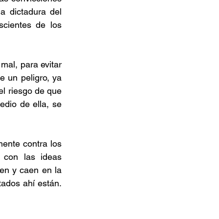
 dictadura del 
cientes de los 
al, para evitar 
 un peligro, ya 
l riesgo de que 
dio de ella, se 
mente contra los 
 con las ideas 
en y caen en la 
tados ahí están. 