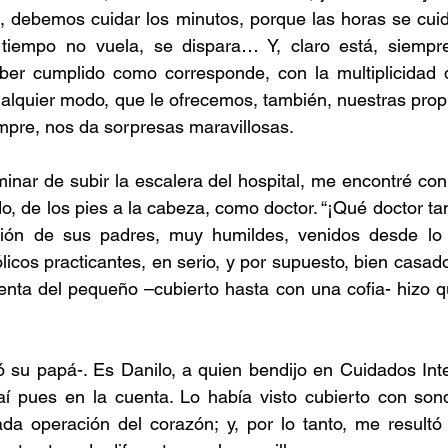
 debemos cuidar los minutos, porque las horas se cui
 tiempo no vuela, se dispara… Y, claro está, siempr
er cumplido como corresponde, con la multiplicidad d
alquier modo, que le ofrecemos, también, nuestras propia
mpre, nos da sorpresas maravillosas.
inar de subir la escalera del hospital, me encontré con 
o, de los pies a la cabeza, como doctor. “¡Qué doctor tan j
cción de sus padres, muy humildes, venidos desde lo 
cos practicantes, en serio, y por supuesto, bien casados 
nta del pequeño –cubierto hasta con una cofia- hizo que
ó su papá-. Es Danilo, a quien bendijo en Cuidados Inte
Caí pues en la cuenta. Lo había visto cubierto con son
ada operación del corazón; y, por lo tanto, me resultó i