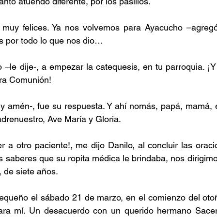
tanto atuendo diferente, por los pasillos.
s muy felices. Ya nos volvemos para Ayacucho –agreg
s por todo lo que nos dio…
lo –le dije-, a empezar la catequesis, en tu parroquia. 
era Comunión!
n y amén-, fue su respuesta. Y ahí nomás, papá, mamá, 
drenuestro, Ave María y Gloria.
r a otro paciente!, me dijo Danilo, al concluir las oraci
s saberes que su ropita médica le brindaba, nos dirigimo
 de siete años.
pequeño el sábado 21 de marzo, en el comienzo del otoñ
 para mí. Un desacuerdo con un querido hermano Sacer