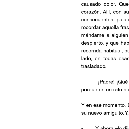
causado dolor. Que
corazón. Allí, con 
consecuentes palab
recordar aquella fra
mándame a alguien 
despierto, y que habí
recorrida habitual, 
lado, en todas esas
trasladado.
-         ¡Padre! ¡Qu
porque en un rato n
Y en ese momento, Da
su nuevo amiguito. Y,
-         Y ahora –le