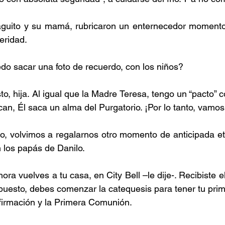
aguito y su mamá, rubricaron un enternecedor momento.
teridad.
puedo sacar una foto de recuerdo, con los niños?
esto, hija. Al igual que la Madre Teresa, tengo un “pacto” c
an, Él saca un alma del Purgatorio. ¡Por lo tanto, vamos
no, volvimos a regalarnos otro momento de anticipada ete
 los papás de Danilo.
 ahora vuelves a tu casa, en City Bell –le dije-. Recibiste 
upuesto, debes comenzar la catequesis para tener tu prime
onfirmación y la Primera Comunión.