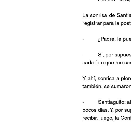
La sonrisa de Santi
registrar para la pos
-         ¿Padre, le 
-         Sí, por supu
cada foto que me sac
Y ahí, sonrisa a ple
también, se sumaron
-         Santiaguito:
pocos días. Y, por s
recibir, luego, la C