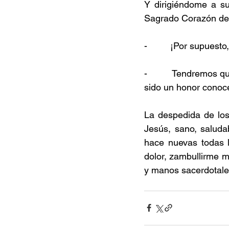
Y dirigiéndome a su
Sagrado Corazón de
-         ¡Por supues
-         Tendremos 
sido un honor conoce
La despedida de los
Jesús, sano, saluda
hace nuevas todas l
dolor, zambullirme m
y manos sacerdotal