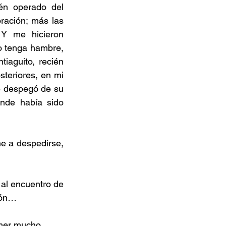
én operado del 
ación; más las 
 Y me hicieron 
o tenga hambre, 
aguito, recién 
steriores, en mi 
e despegó de su 
nde había sido 
ne a despedirse, 
al encuentro de 
ción…
 comer mucho…