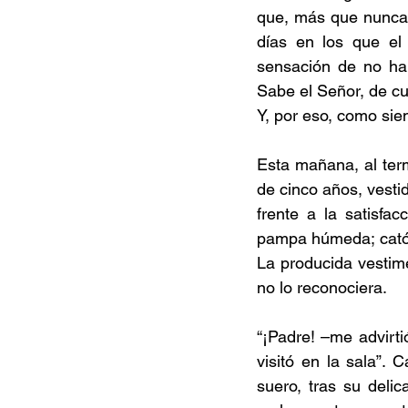
que, más que nunca,
días en los que el
sensación de no hab
Sabe el Señor, de cu
Y, por eso, como sie
Esta mañana, al term
de cinco años, vestid
frente a la satisfa
pampa húmeda; católi
La producida vestime
no lo reconociera.
“¡Padre! –me advirti
visitó en la sala”. 
suero, tras su delic