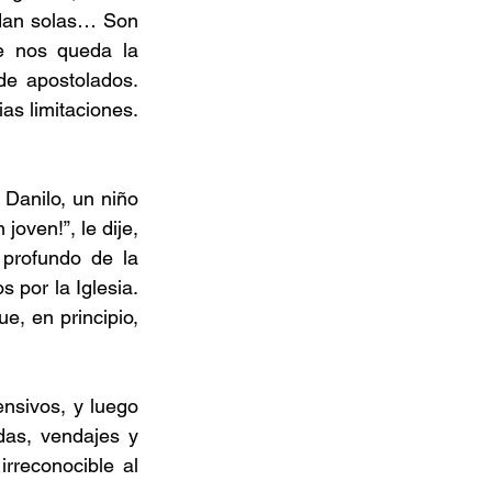
dan solas… Son 
e nos queda la 
e apostolados. 
s limitaciones. 
Danilo, un niño 
oven!”, le dije, 
profundo de la 
por la Iglesia. 
, en principio, 
nsivos, y luego 
das, vendajes y 
rreconocible al 