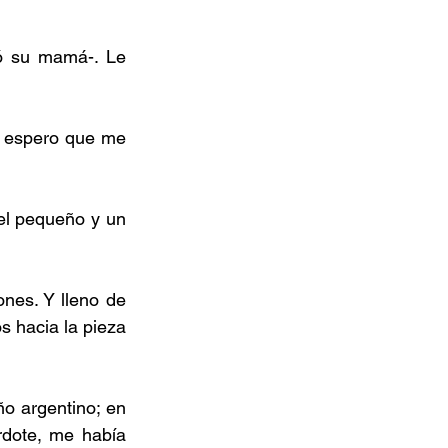
ó su mamá-. Le 
¡Y espero que me 
el pequeño y un 
ones. Y lleno de 
s hacia la pieza 
o argentino; en 
dote, me había 