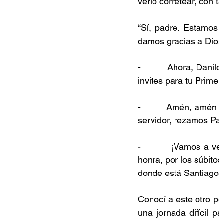
verlo corretear, con 
“Sí, padre. Estamo
damos gracias a Dio
-         Ahora, Dani
invites para tu Prim
-         Amén, amé
servidor, rezamos Pa
-         ¡Vamos a ve
honra, por los súbito
donde está Santiago,
Conocí a este otro 
una jornada difícil