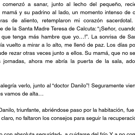
 comenzó a sanar, junto al lecho del pequeño, reci
su mamá y su padrino al lado, un momento intenso de or
ras de aliento, retemplaron mi corazón sacerdotal.
se de la Santa Madre Teresa de Calcuta: “¡Señor, cuand
que tenga más hambre que yo…!”. La sonrisa de Santi
a vuelto a mirar a lo alto, me llenó de paz. Los días po
pude rezar otras veces junto a ellos. Su mamá, que no s
 jornadas, ahora me abría la puerta de la sala, ado
é alegría verlo, junto al “doctor Danilo”! Seguramente vie
os vamos de alta…
nilo, triunfante, abriéndose paso por la habitación, fue 
 claro, no faltaron los consejos para seguir la recupera
 dijo con absoluta seguridad-, a cuidarse del frío. Y a no