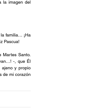
 la imagen del 
la familia… ¡Ha 
iz Pascua!
 Martes Santo. 
an…! -, que Él 
ajeno y propio 
s de mi corazón 