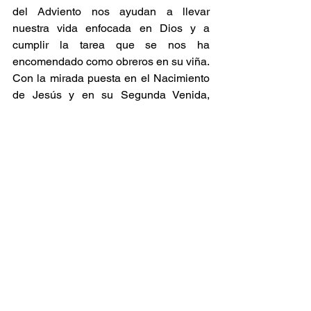
del Adviento nos ayudan a llevar 
nuestra vida enfocada en Dios y a 
cumplir la tarea que se nos ha 
encomendado como obreros en su viña. 
Con la mirada puesta en el Nacimiento 
de Jesús y en su Segunda Venida, 
obtenemos de Dios la fuerza necesaria 
para permanecer firmes en la fe, sin 
desfallecer, en estos tiempos 
apocalípticos. La creciente oscuridad 
debería incluso convertírsenos en un 
desafío para aferrarnos aún más al 
Señor y enrolarnos en el ejército del 
Cordero, de Aquel que “salió en plan 
victorioso, para seguir venciendo” (Ap 
6,2).